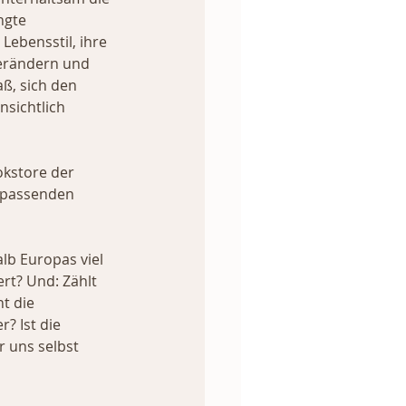
ngte 
Lebensstil, ihre 
verändern und 
ß, sich den 
sichtlich 
kstore der 
 passenden 
lb Europas viel 
rt? Und: Zählt 
t die 
? Ist die 
 uns selbst 