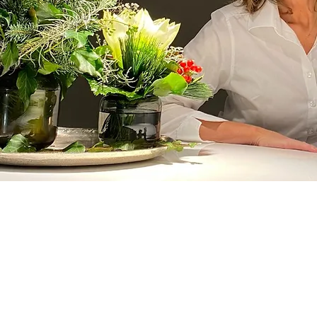
Kontakt
skin+
Annette Beuter
Heilpraktikerin
Bachelor of Arts (B.A.)