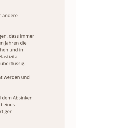
r andere 
egen, dass immer 
en Jahren die 
hen und in 
astizität 
überflüssig.
ht werden und 
d dem Absinken 
d eines 
rtigen 