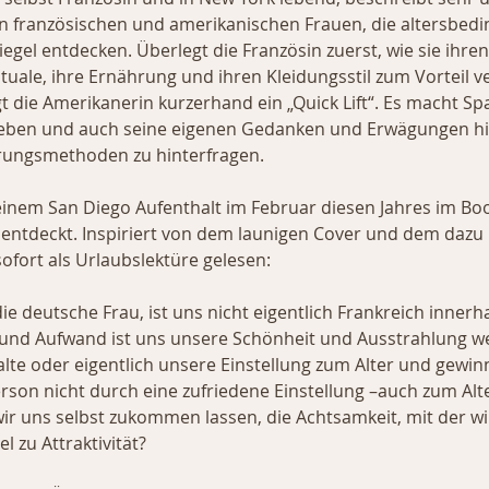
 französischen und amerikanischen Frauen, die altersbedi
el entdecken. Überlegt die Französin zuerst, wie sie ihren 
ituale, ihre Ernährung und ihren Kleidungsstil zum Vorteil 
 die Amerikanerin kurzerhand ein „Quick Lift“. Es macht Spa
ben und auch seine eigenen Gedanken und Erwägungen hin
rungsmethoden zu hinterfragen.
inem San Diego Aufenthalt im Februar diesen Jahres im Boo
 entdeckt. Inspiriert von dem launigen Cover und dem dazu
sofort als Urlaubslektüre gelesen:
ie deutsche Frau, ist uns nicht eigentlich Frankreich innerha
und Aufwand ist uns unsere Schönheit und Ausstrahlung we
Falte oder eigentlich unsere Einstellung zum Alter und gewinn
son nicht durch eine zufriedene Einstellung –auch zum Alter
ir uns selbst zukommen lassen, die Achtsamkeit, mit der wir
 zu Attraktivität?