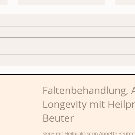
Trockene Haut? Behandlung
Anti
mit Hyaluronsäure
Haut
Faltenbehandlung, A
Longevity mit Heilp
Beuter
skin+ mit Heilpraktikerin Annette Beuter