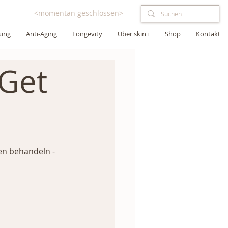
<momentan geschlossen>
lung
Anti-Aging
Longevity
Über skin+
Shop
Kontakt
Get
en behandeln - 