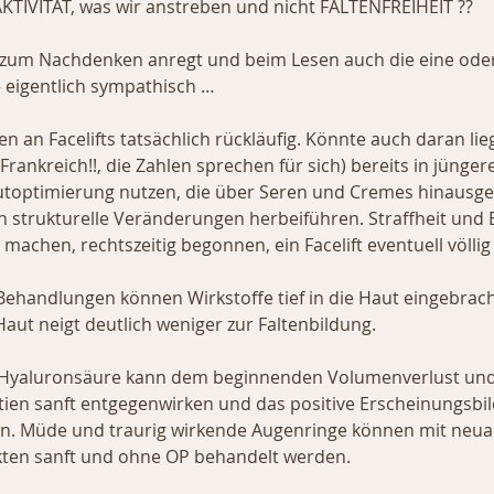
KTIVITÄT, was wir anstreben und nicht FALTENFREIHEIT ??
ch zum Nachdenken anregt und beim Lesen auch die eine ode
– eigentlich sympathisch …
en an Facelifts tatsächlich rückläufig. Könnte auch daran li
rankreich!!, die Zahlen sprechen für sich) bereits in jünger
utoptimierung nutzen, die über Seren und Cremes hinausge
 strukturelle Veränderungen herbeiführen. Straffheit und El
achen, rechtszeitig begonnen, ein Facelift eventuell völlig 
ehandlungen können Wirkstoffe tief in die Haut eingebrac
Haut neigt deutlich weniger zur Faltenbildung.
it Hyaluronsäure kann dem beginnenden Volumenverlust un
tien sanft entgegenwirken und das positive Erscheinungsbil
en. Müde und traurig wirkende Augenringe können mit neua
ten sanft und ohne OP behandelt werden.