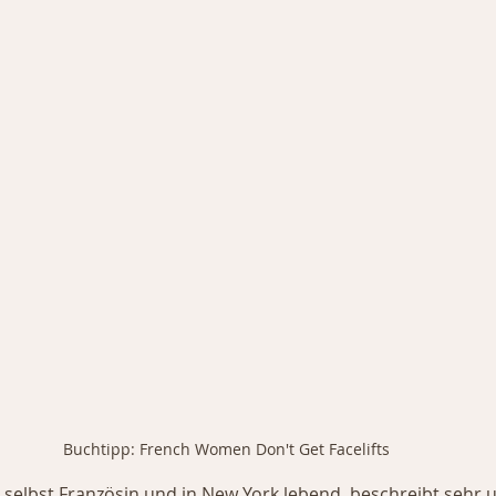
Buchtipp: French Women Don't Get Facelifts
, selbst Französin und in New York lebend, beschreibt sehr 