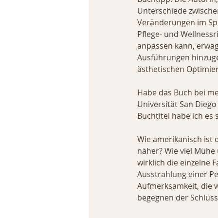
Unterschiede zwischen
Veränderungen im Spieg
Pflege- und Wellnessr
anpassen kann, erwägt
Ausführungen hinzuge
ästhetischen Optimie
Habe das Buch bei me
Universität San Diego
Buchtitel habe ich es 
Wie amerikanisch ist d
näher? Wie viel Mühe 
wirklich die einzelne 
Ausstrahlung einer Per
Aufmerksamkeit, die w
begegnen der Schlüssel