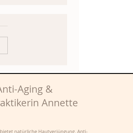
oxidantien zur
verjüngung
nti-Aging &
raktikerin Annette
 bietet natürliche Hautverjüngung, Anti-