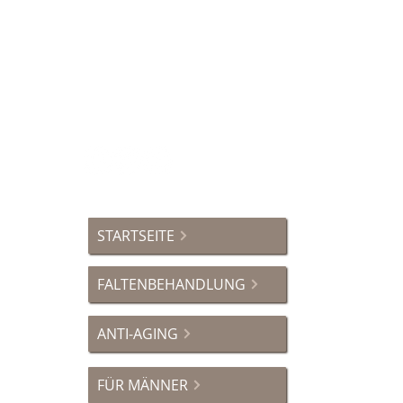
Seestraße 12
88214 Ravensburg
Deutschland
Öffnungszeiten Praxis:
<momentan geschlossen>
STARTSEITE
FALTENBEHANDLUNG
ANTI-AGING
FÜR MÄNNER