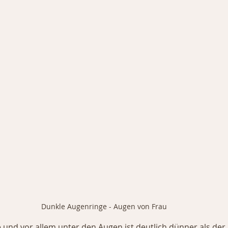
Dunkle Augenringe - Augen von Frau
und vor allem unter den Augen ist deutlich dünner als der 