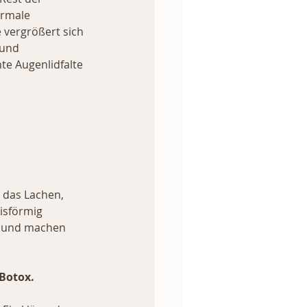
rmale 
vergrößert sich 
und 
e Augenlidfalte 
 das Lachen, 
isförmig 
k und machen 
 Botox.