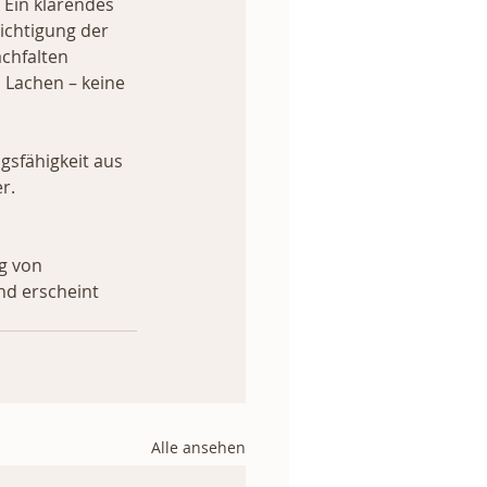
 Ein klärendes 
ichtigung der 
chfalten 
Lachen – keine 
sfähigkeit aus 
r.
g von 
nd erscheint 
Alle ansehen