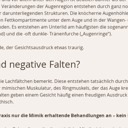
e Veränderungen der Augenregion entstehen durch ganz no
r darunterliegenden Strukturen. Die knöcherne Augenhöhle 
en Fettkompartimente unter dem Auge und in der Wangen- 
den. Es entstehen am Unterlid am häufigsten die sogenannt
d) und die -oft dunkle- Tränenfurche („Augenringe“).
e, der Gesichtsausdruck etwas traurig.
nd negative Falten?
ie Lachfältchen bemerkt. Diese entstehen tatsächlich durch
r mimischen Muskulatur, des Ringmuskels, der das Auge kre
falten geben einem Gesicht häufig einen freudigen Ausdruc
hisch.
Praxis nur die Mimik erhaltende Behandlungen an – kein