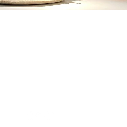
Kontakt
skin+
Annette Beuter
Heilpraktikerin
Bachelor of Arts (B.A.)
Seestraße 12
88214 Ravensburg
Deutschland
Öffnungszeiten Praxis:
<momentan geschlossen>