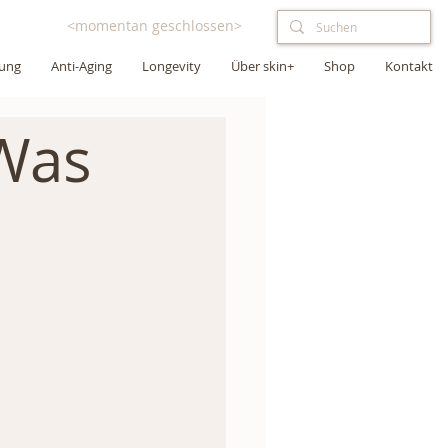
<momentan geschlossen>
lung
Anti-Aging
Longevity
Über skin+
Shop
Kontakt
Was
 