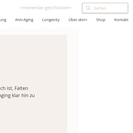
<momentan geschlossen>
lung
Anti-Aging
Longevity
Über skin+
Shop
Kontakt
h ist, Falten 
ing klar hin zu 