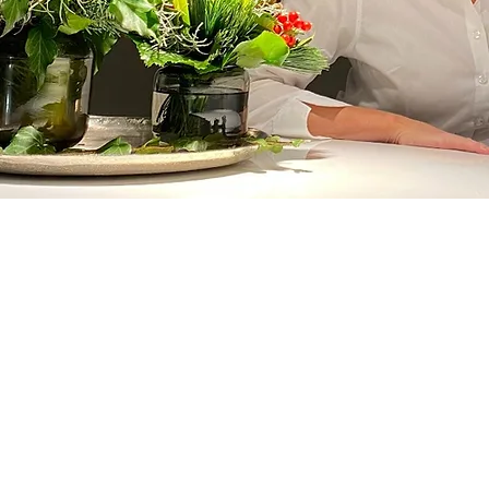
Kontakt
skin+
Annette Beuter
Heilpraktikerin
Bachelor of Arts (B.A.)
Seestraße 12
88214 Ravensburg
Deutschland