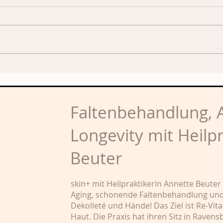
Trockene Haut? Behandlung
mit Hyaluronsäure
Faltenbehandlung, A
Longevity mit Heilp
Beuter
skin+ mit Heilpraktikerin Annette Beuter
Aging, schonende Faltenbehandlung und 
Dekolleté und Hände! Das Ziel ist Re-Vit
Haut. Die Praxis hat ihren Sitz in Rave