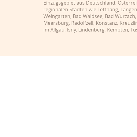
Einzugsgebiet aus Deutschland, Österrei
regionalen Städten wie Tettnang, Lange
Weingarten, Bad Waldsee, Bad Wurzach, 
Meersburg, Radolfzell, Konstanz, Kreuzl
im Allgäu, Isny, Lindenberg, Kempten, 
Kontakt & T
Aus gesun
Gründen is
auf Weite