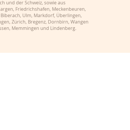
ch und der Schweiz, sowie aus
nargen, Friedrichshafen, Meckenbeuren,
Biberach, Ulm, Markdorf, Überlingen,
ingen, Zürich, Bregenz, Dornbirn, Wangen
Füssen, Memmingen und Lindenberg.
erminanfrage
dheitlichen
t die Praxis bis
res geschlossen!